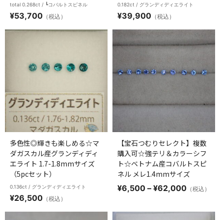
total 0.268ct / ┗コバルトスピネル
0.182ct / グランディディエライト
¥
53,700
¥
39,900
（税込）
（税込）
多色性◎輝きも楽しめる☆マ
【宝石つむりセレクト】複数
ダガスカル産グランディディ
購入可☆強テリ＆カラーシフ
エライト 1.7-1.8mmサイズ
ト☆ベトナム産コバルトスピ
（5pcセット）
ネル メレ1.4mmサイズ
価
¥
6,500
–
¥
62,000
0.136ct / グランディディエライト
（税込）
格
¥
26,500
（税込）
帯:
¥6,500
–