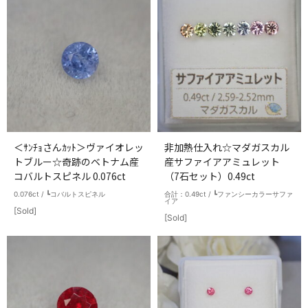
¥62,000
＜ｻﾝﾁｮさんｶｯﾄ＞ヴァイオレッ
非加熱仕入れ☆マダガスカル
トブルー☆奇跡のベトナム産
産サファイアアミュレット
コバルトスピネル 0.076ct
（7石セット）0.49ct
0.076ct / ┗コバルトスピネル
合計：0.49ct / ┗ファンシーカラーサファ
イア
[Sold]
[Sold]