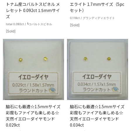
トナム産コバルトスピネル メ
エライト 1.7mmサイズ（5pc
レセット 0.092ct 1.5mmサイ
セット）
ズ
0.118ct / グランディディエライト
total 0.092ct / ┗コバルトスピネル
[Sold]
[Sold]
脇石にも最適☆1.5mmサイズ
脇石にも最適☆1.5mmサイズ
彩度もファイアも楽しめる☆
彩度もファイアも楽しめる☆
天然イエローダイヤモンド
天然イエローダイヤモンド
0.029ct
0.034ct