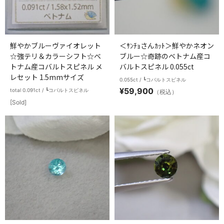
鮮やかブルーヴァイオレット
＜ｻﾝﾁｮさんｶｯﾄ＞鮮やかネオン
☆強テリ＆カラーシフト☆ベ
ブルー☆奇跡のベトナム産コ
トナム産コバルトスピネル メ
バルトスピネル 0.055ct
レセット 1.5mmサイズ
0.055ct / ┗コバルトスピネル
¥
59,900
total 0.091ct / ┗コバルトスピネル
（税込）
[Sold]