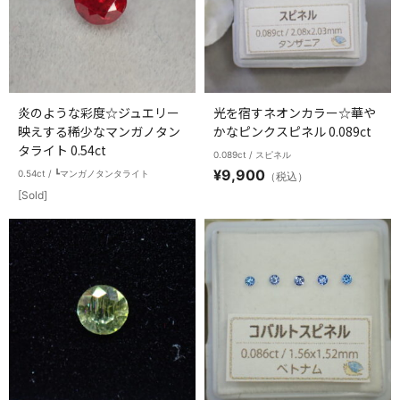
炎のような彩度☆ジュエリー
光を宿すネオンカラー☆華や
映えする稀少なマンガノタン
かなピンクスピネル 0.089ct
タライト 0.54ct
0.089ct / スピネル
¥
9,900
0.54ct / ┗マンガノタンタライト
（税込）
[Sold]