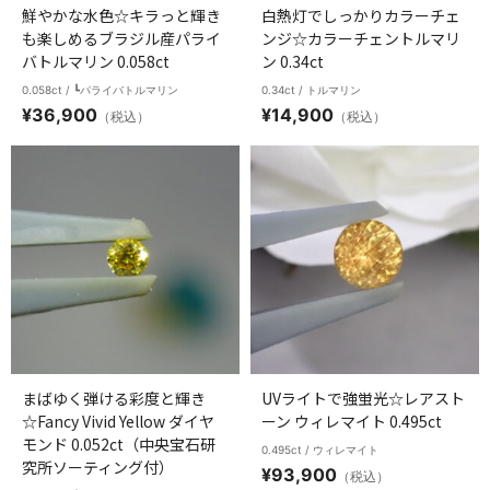
鮮やかな水色☆キラっと輝き
白熱灯でしっかりカラーチェ
も楽しめるブラジル産パライ
ンジ☆カラーチェントルマリ
バトルマリン 0.058ct
ン 0.34ct
0.058ct / ┗パライバトルマリン
0.34ct / トルマリン
¥
36,900
¥
14,900
（税込）
（税込）
まばゆく弾ける彩度と輝き
UVライトで強蛍光☆レアスト
☆Fancy Vivid Yellow ダイヤ
ーン ウィレマイト 0.495ct
モンド 0.052ct（中央宝石研
0.495ct / ウィレマイト
究所ソーティング付）
¥
93,900
（税込）