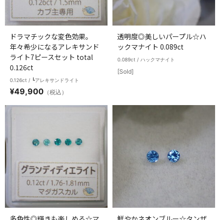
ドラマチックな変色効果。
透明度◎美しいパープル☆ハ
年々希少になるアレキサンド
ックマナイト 0.089ct
ライト7ピースセット total
0.089ct / ハックマナイト
0.126ct
[Sold]
0.126ct / ┗アレキサンドライト
¥
49,900
（税込）
多色性◎輝きも楽しめる☆マ
鮮やかネオンブルー☆タンザ