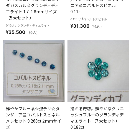
ダガスカル産グランディディ
ニア産コバルトスピネル
エライト 1.7-1.8mmサイズ
0.11ct
（5pcセット）
0.11ct / ┗コバルトスピネル
¥
31,300
0.12ct / グランディディエライト
（税込）
¥
25,500
（税込）
鮮やかブルー系☆強テリ☆タ
揃える奇跡。鮮やかなグリニ
ンザニア産コバルトスピネル
ッシュブルーのグランディデ
メレセット 0.268ct 2mmサイ
ィエライト （7pcセット）
ズ
0.182ct