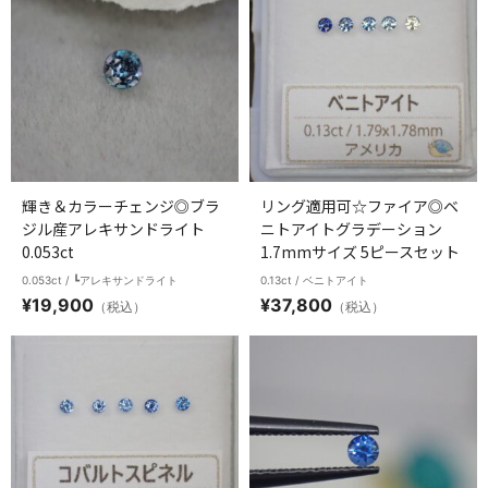
輝き＆カラーチェンジ◎ブラ
リング適用可☆ファイア◎ベ
ジル産アレキサンドライト
ニトアイトグラデーション
0.053ct
1.7mmサイズ 5ピースセット
0.053ct / ┗アレキサンドライト
0.13ct / ベニトアイト
¥
19,900
¥
37,800
（税込）
（税込）