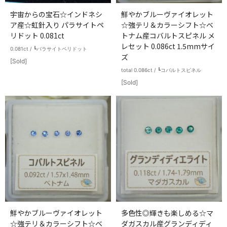
宇宙からの宝石☆インドネシ
鮮やかブルーヴァイオレット
ア産☆虹針入り パラサイトペ
☆強テリ＆カラーシフト☆ベ
リドット 0.081ct
トナム産コバルトスピネル メ
レセット 0.086ct 1.5mmサイ
0.081ct / ┗パラサイトペリドット
ズ
[Sold]
total 0.086ct / ┗コバルトスピネル
[Sold]
鮮やかブルーヴァイオレット
多色性◎輝きも楽しめる☆マ
☆強テリ＆カラーシフト☆ベ
ダガスカル産グランディディ