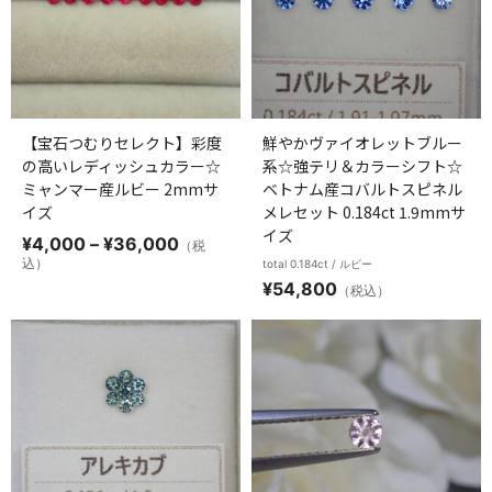
【宝石つむりセレクト】彩度
鮮やかヴァイオレットブルー
の高いレディッシュカラー☆
系☆強テリ＆カラーシフト☆
ミャンマー産ルビー 2mmサ
ベトナム産コバルトスピネル
イズ
メレセット 0.184ct 1.9mmサ
イズ
価
¥
4,000
–
¥
36,000
（税
格
込）
total 0.184ct / ルビー
帯:
¥
54,800
（税込）
¥4,000
–
¥36,000