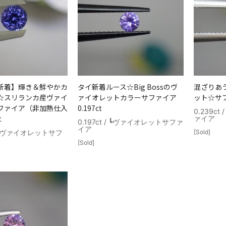
新着】輝き＆鮮やかカ
タイ新着ルース☆Big Bossのヴ
混ざりあ
☆スリランカ産ヴァイ
ァイオレットカラーサファイア
ット☆サファ
ファイア（非加熱仕入
0.197ct
0.239c
t
ァイア
0.197ct / ┗ヴァイオレットサファ
イア
 / ┗ヴァイオレットサフ
[Sold]
[Sold]