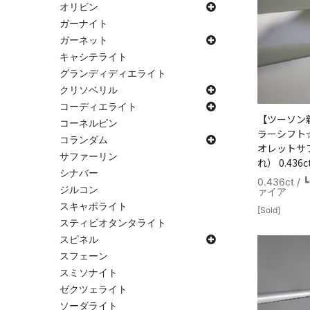
オリビン
ガーナイト
ガーネット
キャシテライト
グランディディエライト
クリソベリル
コーディエライト
【ツーソン
コーネルピン
ラーシフト
コランダム
オレットサ
サファーリン
れ） 0.436c
シナバー
0.436ct
ジルコン
ァイア
スキャポライト
[Sold]
スティビオタンタライト
スピネル
スフェーン
スミソナイト
ゼクツェライト
ソーダライト