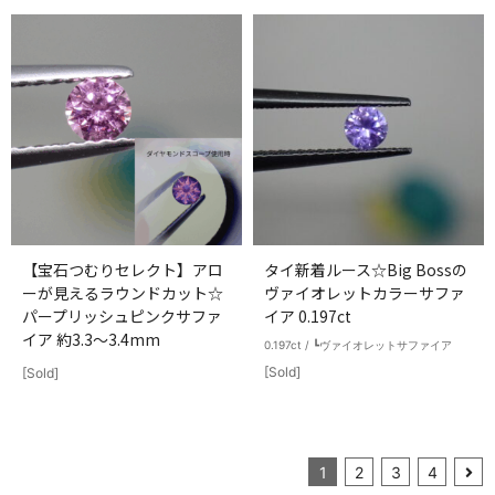
【宝石つむりセレクト】アロ
タイ新着ルース☆Big Bossの
ーが見えるラウンドカット☆
ヴァイオレットカラーサファ
パープリッシュピンクサファ
イア 0.197ct
イア 約3.3～3.4mm
0.197ct / ┗ヴァイオレットサファイア
[Sold]
[Sold]
1
2
3
4