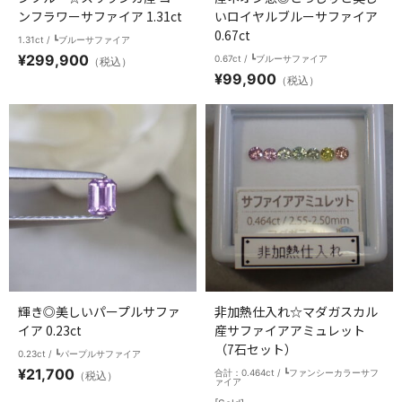
ンフラワーサファイア 1.31ct
いロイヤルブルーサファイア
0.67ct
1.31ct / ┗ブルーサファイア
¥
299,900
0.67ct / ┗ブルーサファイア
（税込）
¥
99,900
（税込）
輝き◎美しいパープルサファ
非加熱仕入れ☆マダガスカル
イア 0.23ct
産サファイアアミュレット
（7石セット）
0.23ct / ┗パープルサファイア
¥
21,700
合計：0.464ct / ┗ファンシーカラーサフ
（税込）
ァイア