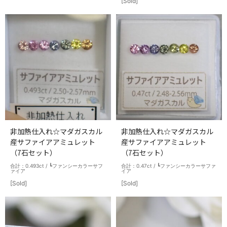
[Sold]
非加熱仕入れ☆マダガスカル
非加熱仕入れ☆マダガスカル
産サファイアアミュレット
産サファイアアミュレット
（7石セット）
（7石セット）
合計：0.493ct / ┗ファンシーカラーサフ
合計：0.47ct / ┗ファンシーカラーサファ
ァイア
イア
[Sold]
[Sold]