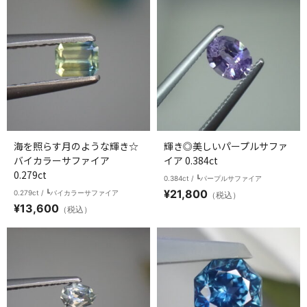
海を照らす月のような輝き☆
輝き◎美しいパープルサファ
バイカラーサファイア
イア 0.384ct
0.279ct
0.384ct / ┗パープルサファイア
¥
21,800
0.279ct / ┗バイカラーサファイア
（税込）
¥
13,600
（税込）