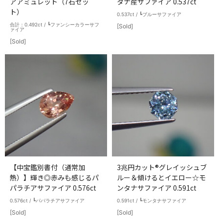
アアミュレット（7石セッ
タナ産サファイア 0.537ct
ト）
0.537ct / ┗ブルーサファイア
合計：0.492ct / ┗ファンシーカラーサフ
[Sold]
ァイア
[Sold]
【中宝鑑別書付（通常加
3兆円カット®グレイッシュブ
熱）】輝き◎赤みも感じるパ
ルー＆傾けるとイエロー☆モ
パラチアサファイア 0.576ct
ンタナサファイア 0.591ct
0.576ct / ┗パパラチアサファイア
0.591ct / ┗モンタナサファイア
[Sold]
[Sold]