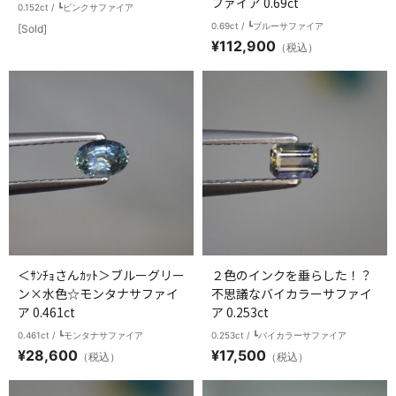
ファイア 0.69ct
0.152ct / ┗ピンクサファイア
0.69ct / ┗ブルーサファイア
[Sold]
¥
112,900
（税込）
＜ｻﾝﾁｮさんｶｯﾄ＞ブルーグリー
２色のインクを垂らした！？
ン×水色☆モンタナサファイ
不思議なバイカラーサファイ
ア 0.461ct
ア 0.253ct
0.461ct / ┗モンタナサファイア
0.253ct / ┗バイカラーサファイア
¥
28,600
¥
17,500
（税込）
（税込）