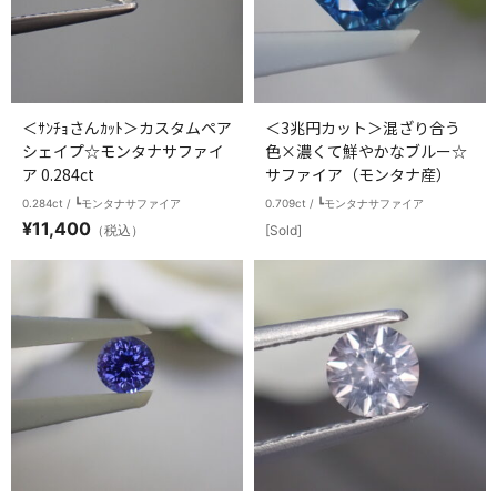
＜ｻﾝﾁｮさんｶｯﾄ＞カスタムペア
＜3兆円カット＞混ざり合う
シェイプ☆モンタナサファイ
色×濃くて鮮やかなブルー☆
ア 0.284ct
サファイア（モンタナ産）
0.284ct / ┗モンタナサファイア
0.709ct / ┗モンタナサファイア
¥
11,400
（税込）
[Sold]