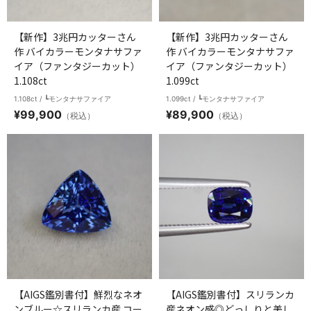
【新作】3兆円カッターさん
【新作】3兆円カッターさん
作 バイカラーモンタナサファ
作 バイカラーモンタナサファ
イア（ファンタジーカット）
イア（ファンタジーカット）
1.108ct
1.099ct
1.108ct / ┗モンタナサファイア
1.099ct / ┗モンタナサファイア
¥
99,900
¥
89,900
（税込）
（税込）
【AIGS鑑別書付】鮮烈なネオ
【AIGS鑑別書付】スリランカ
ンブルー☆スリランカ産 コー
産ネオン感◎どっしりと美し