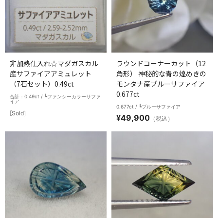
非加熱仕入れ☆マダガスカル
ラウンドコーナーカット（12
産サファイアアミュレット
角形） 神秘的な青の煌めきの
（7石セット）0.49ct
モンタナ産ブルーサファイア
0.677ct
合計：0.49ct / ┗ファンシーカラーサファ
イア
0.677ct / ┗ブルーサファイア
[Sold]
¥
49,900
（税込）