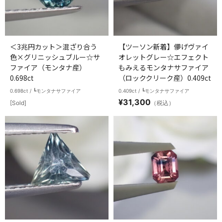
＜3兆円カット＞混ざり合う
【ツーソン新着】儚げヴァイ
色×グリニッシュブルー☆サ
オレットグレー☆エフェクト
ファイア（モンタナ産）
もみえるモンタナサファイア
0.698ct
（ロッククリーク産）0.409ct
0.698ct / ┗モンタナサファイア
0.409ct / ┗モンタナサファイア
¥
31,300
[Sold]
（税込）