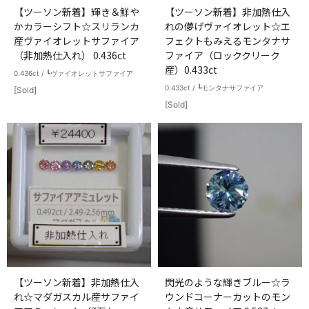
【ツーソン新着】輝き＆鮮や
【ツーソン新着】非加熱仕入
かカラーシフト☆スリランカ
れの儚げヴァイオレット☆エ
産ヴァイオレットサファイア
フェクトもみえるモンタナサ
（非加熱仕入れ） 0.436ct
ファイア（ロッククリーク
産）0.433ct
0.436ct / ┗ヴァイオレットサファイア
0.433ct / ┗モンタナサファイア
[Sold]
[Sold]
【ツーソン新着】非加熱仕入
閃光のような輝きブルー☆ラ
れ☆マダガスカル産サファイ
ウンドコーナーカットのモン