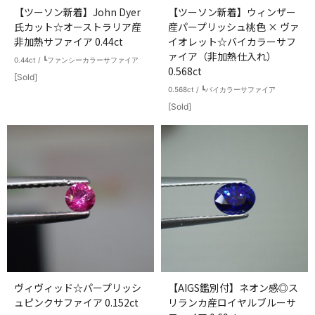
【ツーソン新着】John Dyer
【ツーソン新着】ウィンザー
氏カット☆オーストラリア産
産パープリッシュ桃色 × ヴァ
非加熱サファイア 0.44ct
イオレット☆バイカラーサフ
ァイア（非加熱仕入れ）
0.44ct / ┗ファンシーカラーサファイア
0.568ct
[Sold]
0.568ct / ┗バイカラーサファイア
[Sold]
ヴィヴィッド☆パープリッシ
【AIGS鑑別付】ネオン感◎ス
ュピンクサファイア 0.152ct
リランカ産ロイヤルブルーサ