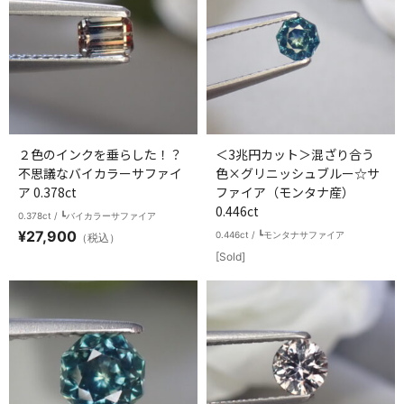
２色のインクを垂らした！？
＜3兆円カット＞混ざり合う
不思議なバイカラーサファイ
色×グリニッシュブルー☆サ
ア 0.378ct
ファイア（モンタナ産）
0.446ct
0.378ct / ┗バイカラーサファイア
¥
27,900
0.446ct / ┗モンタナサファイア
（税込）
[Sold]