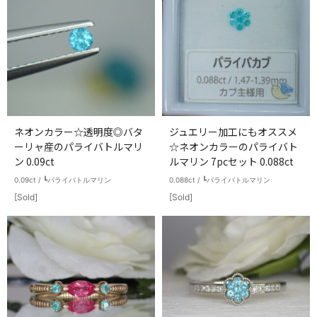
ネオンカラー☆透明度◎バタ
ジュエリー加工にもオススメ
ーリャ産のパライバトルマリ
☆ネオンカラーのパライバト
ン 0.09ct
ルマリン 7pcセット 0.088ct
0.09ct / ┗パライバトルマリン
0.088ct / ┗パライバトルマリン
[Sold]
[Sold]