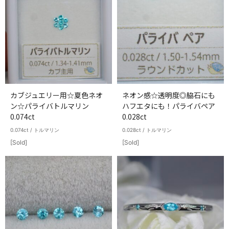
カブジュエリー用☆夏色ネオ
ネオン感☆透明度◎脇石にも
ン☆パライバトルマリン
ハフエタにも！パライバペア
0.074ct
0.028ct
0.074ct / トルマリン
0.028ct / トルマリン
[Sold]
[Sold]