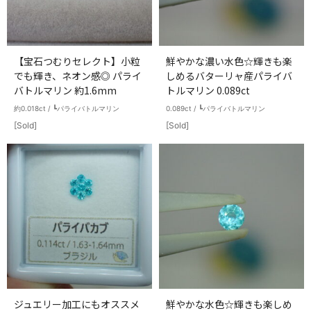
【宝石つむりセレクト】小粒
鮮やかな濃い水色☆輝きも楽
でも輝き、ネオン感◎ パライ
しめるバターリャ産パライバ
バトルマリン 約1.6mm
トルマリン 0.089ct
約0.018ct / ┗パライバトルマリン
0.089ct / ┗パライバトルマリン
[Sold]
[Sold]
ジュエリー加工にもオススメ
鮮やかな水色☆輝きも楽しめ