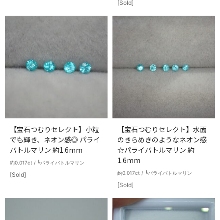
[Sold]
【宝石つむりセレクト】小粒
【宝石つむりセレクト】水面
でも輝き、ネオン感◎ パライ
のきらめきのようなネオン感
バトルマリン 約1.6mm
☆パライバトルマリン 約
1.6mm
約0.017ct / ┗パライバトルマリン
約0.017ct / ┗パライバトルマリン
[Sold]
[Sold]