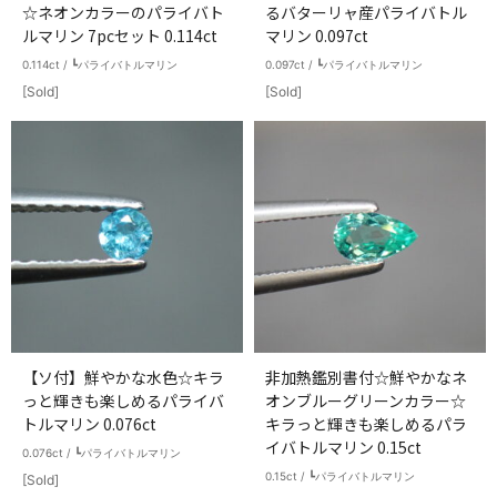
☆ネオンカラーのパライバト
るバターリャ産パライバトル
ルマリン 7pcセット 0.114ct
マリン 0.097ct
0.114ct / ┗パライバトルマリン
0.097ct / ┗パライバトルマリン
[Sold]
[Sold]
【ソ付】鮮やかな水色☆キラ
非加熱鑑別書付☆鮮やかなネ
っと輝きも楽しめるパライバ
オンブルーグリーンカラー☆
トルマリン 0.076ct
キラっと輝きも楽しめるパラ
イバトルマリン 0.15ct
0.076ct / ┗パライバトルマリン
0.15ct / ┗パライバトルマリン
[Sold]