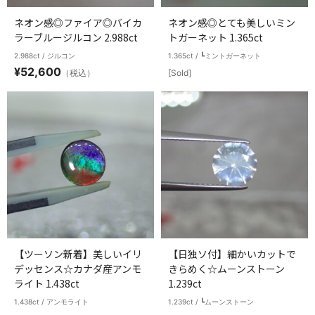
ネオン感◎ファイア◎バイカ
ネオン感◎とても美しいミン
ラーブルージルコン 2.988ct
トガーネット 1.365ct
2.988ct / ジルコン
1.365ct / ┗ミントガーネット
¥
52,600
（税込）
[Sold]
【ツーソン新着】美しいイリ
【日独ソ付】細かいカットで
デッセンス☆カナダ産アンモ
きらめく☆ムーンストーン
ライト 1.438ct
1.239ct
1.438ct / アンモライト
1.239ct / ┗ムーンストーン