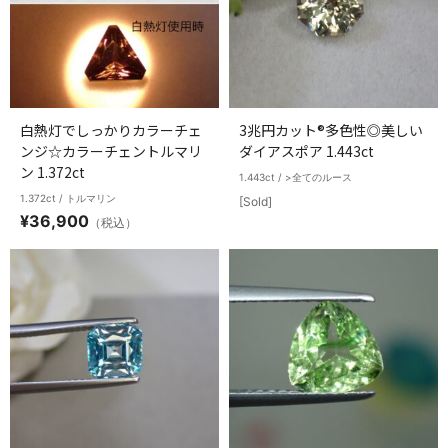
白熱灯でしっかりカラーチェ
3兆円カット®多色性◎美しい
ンジ☆カラーチェントルマリ
ダイアスポア 1.443ct
ン 1.372ct
1.443ct / >全てのルース
1.372ct / トルマリン
[Sold]
¥
36,900
（税込）