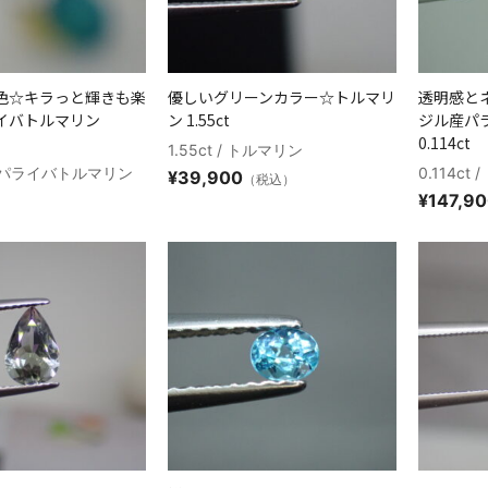
色☆キラっと輝きも楽
優しいグリーンカラー☆トルマリ
透明感と
イバトルマリン
ン 1.55ct
ジル産パ
0.114ct
1.55ct / トルマリン
 / ┗パライバトルマリン
0.114c
¥
39,900
（税込）
¥
147,9