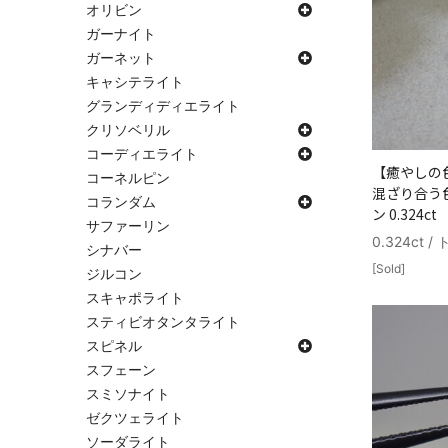
オリビン
ガーナイト
ガーネット
キャシテライト
グランディディエライト
クリソベリル
コーディエライト
【癒やしの
コーネルピン
混ざり合う
コランダム
ン 0.324ct
サファーリン
0.324ct 
シナバー
[Sold]
ジルコン
スキャポライト
スティビオタンタライト
スピネル
スフェーン
スミソナイト
ゼクツェライト
ソーダライト