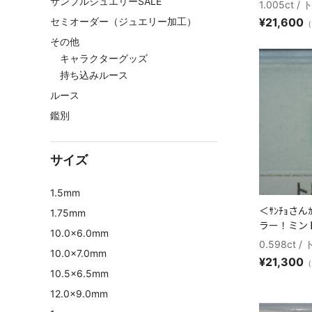
サンプルジュエリーSALE
1.005ct 
セミオーダー（ジュエリー加工）
¥
21,600
（
その他
キャラクターグッズ
持ち込みルース
ルース
鑑別
サイズ
1.5mm
＜ｻﾝﾁｮさ
1.75mm
ラー！ミントト
10.0×6.0mm
0.598ct 
10.0×7.0mm
¥
21,300
（
10.5×6.5mm
12.0×9.0mm