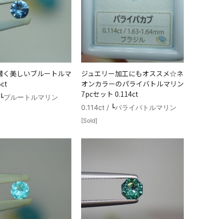
濃く美しいブルートルマ
ジュエリー加工にもオススメ☆ネ
ct
オンカラーのパライバトルマリン
7pcセット 0.114ct
t / ┗ブルートルマリン
0.114ct / ┗パライバトルマリン
[Sold]