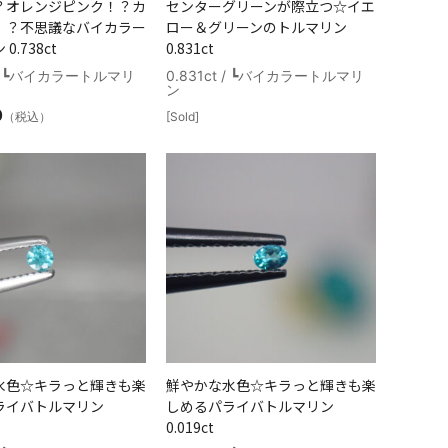
？オレンジピンク！？カ
センターグリーンが際立つ☆イエ
！？不思議なバイカラー
ロー＆グリーンのトルマリン
0.738ct
0.831ct
t / ┗バイカラートルマリ
0.831ct / ┗バイカラートルマリ
ン
0
（税込）
[Sold]
水色☆キラっと輝きも楽
鮮やかな水色☆キラっと輝きも楽
ライバトルマリン
しめるパライバトルマリン
0.019ct