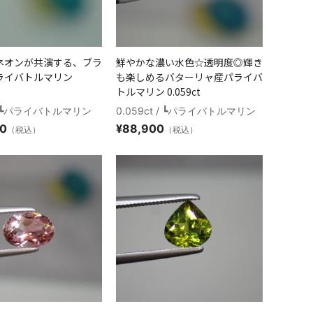
ネオンが共演する、ブラ
鮮やかな濃い水色☆透明度◎輝き
ライバトルマリン
も楽しめるバターリャ産パライバ
トルマリン 0.059ct
t / ┗パライバトルマリン
0.059ct / ┗パライバトルマリン
00
¥
88,900
（税込）
（税込）