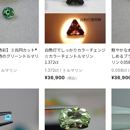
色彩】３兆円カット®
白熱灯でしっかりカラーチェンジ
鮮やかな
色のグリーントルマリ
☆カラーチェントルマリン
しめるブ
1.372ct
リン 0.058
/ トルマリン
1.372ct / トルマリン
0.058c
¥
36,900
¥
36,90
（税込）