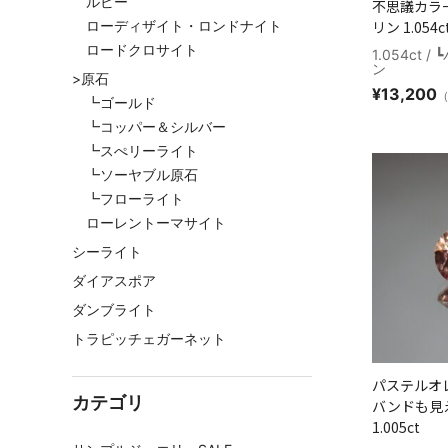
ルビー
不思議カラ
ローディザイト・ロンドナイト
リン 1.054c
ロードクロサイト
1.054ct
ン
>原石
¥
13,200
┗ゴールド
┗コッパー＆シルバー
┗スぺリーライト
┗ソーヤブル原石
┗フローライト
ローレントーマサイト
シーライト
ダイアスポア
ダンブライト
トラピッチェガーネット
パステルオ
カテゴリ
バンドも見
1.005ct