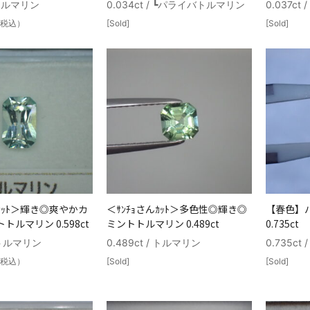
/ トルマリン
0.034ct / ┗パライバトルマリン
0.037c
税込）
[Sold]
[Sold]
んｶｯﾄ＞輝き◎爽やかカ
＜ｻﾝﾁｮさんｶｯﾄ＞多色性◎輝き◎
【春色】
ルマリン 0.598ct
ミントトルマリン 0.489ct
0.735ct
/ トルマリン
0.489ct / トルマリン
0.735ct
税込）
[Sold]
[Sold]