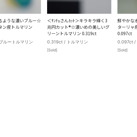
るような濃いブルー☆
＜ｻﾝﾁｮさんｶｯﾄ＞キラキラ輝く3
鮮やかな
タン産トルマリン
兆円カット®☆濃いめの美しいグ
ターリャ
リーントルマリン 0.319ct
0.097ct
 / ┗ブルートルマリン
0.319ct / トルマリン
0.097c
[Sold]
[Sold]