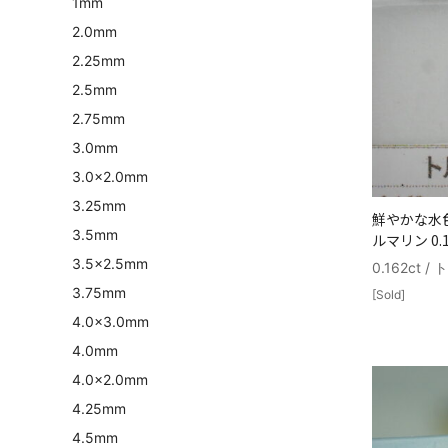
1mm
2.0mm
2.25mm
2.5mm
2.75mm
3.0mm
3.0×2.0mm
3.25mm
鮮やかな水
3.5mm
ルマリン 0.1
3.5×2.5mm
0.162ct 
3.75mm
[Sold]
4.0×3.0mm
4.0mm
4.0×2.0mm
4.25mm
4.5mm