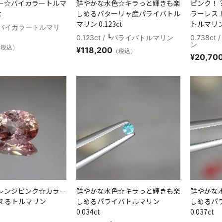
ー☆バイカラートルマ
鮮やかな水色☆キラっと輝きも楽
ピンク！
t
しめるバターリャ産パライバトル
ラーレス
マリン 0.123ct
トルマリン 
 / ┗バイカラートルマリ
0.123ct / ┗パライバトルマリン
0.738c
ン
（税込）
¥
118,200
（税込）
¥
20,70
レンジピンク☆カラー
鮮やかな水色☆キラっと輝きも楽
鮮やかな
えるトルマリン
しめるパライバトルマリン
しめるパ
0.034ct
0.037ct