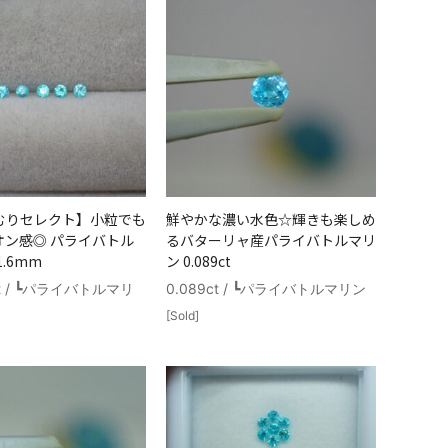
むりセレクト】小粒でも
鮮やかな濃い水色☆輝きも楽しめ
オン感◎ パライバトル
るバターリャ産パライバトルマリ
.6mm
ン 0.089ct
ct / ┗パライバトルマリ
0.089ct / ┗パライバトルマリン
[Sold]