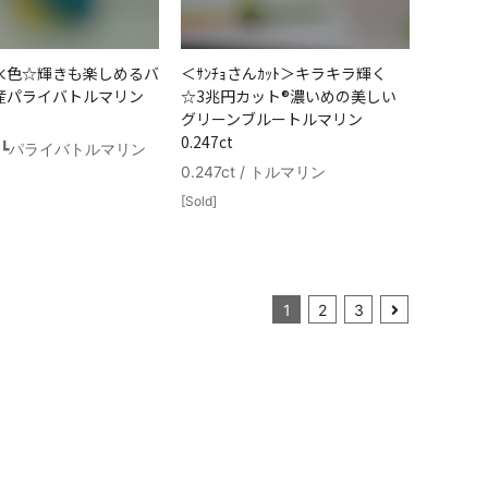
水色☆輝きも楽しめるバ
＜ｻﾝﾁｮさんｶｯﾄ＞キラキラ輝く
産パライバトルマリン
☆3兆円カット®濃いめの美しい
グリーンブルートルマリン
0.247ct
t / ┗パライバトルマリン
0.247ct / トルマリン
[Sold]
1
2
3