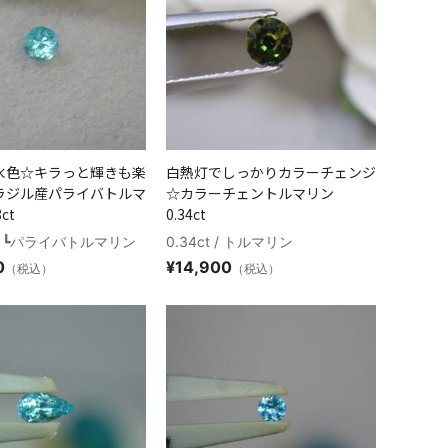
水色☆キラっと輝きも楽
白熱灯でしっかりカラーチェンジ
ラジル産パライバトルマ
☆カラーチェントルマリン
ct
0.34ct
t / ┗パライバトルマリン
0.34ct / トルマリン
0
¥
14,900
（税込）
（税込）