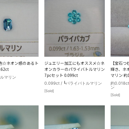
色☆ネオン感のあるト
ジュエリー加工にもオススメ☆ネ
【宝石つ
62ct
オンカラーのパライバトルマリン
輝き、ネ
7pcセット 0.099ct
マリン 約1
/ トルマリン
0.099ct / ┗パライバトルマリン
約0.018
ン
[Sold]
[Sold]