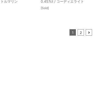
 / トルマリン
0.457ct / コーディエライト
[Sold]
1
2