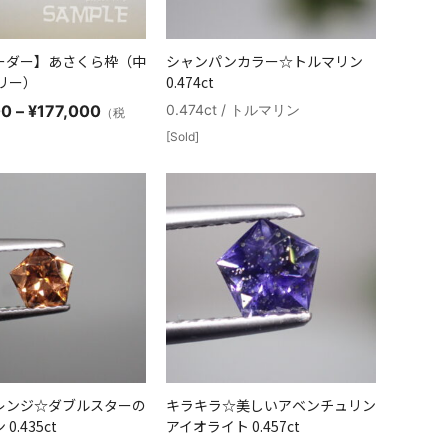
ーダー】あさくら枠（中
シャンパンカラー☆トルマリン
リー）
0.474ct
価
00
–
¥
177,000
0.474ct / トルマリン
（税
格
[Sold]
帯:
¥132,000
–
¥177,000
レンジ☆ダブルスターの
キラキラ☆美しいアベンチュリン
0.435ct
アイオライト 0.457ct