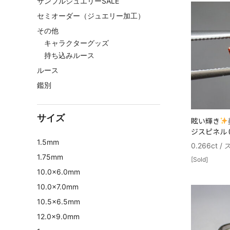
サンプルジュエリーSALE
セミオーダー（ジュエリー加工）
その他
キャラクターグッズ
持ち込みルース
ルース
鑑別
サイズ
眩い輝き
ジスピネル 0.
1.5mm
0.266ct 
1.75mm
[Sold]
10.0×6.0mm
10.0×7.0mm
10.5×6.5mm
12.0×9.0mm