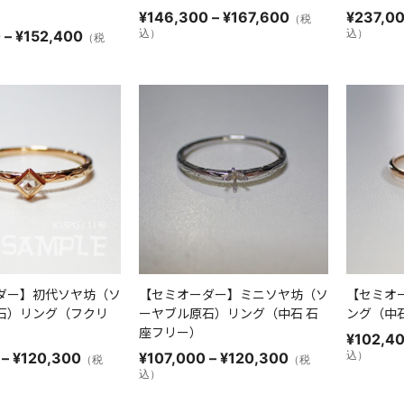
価
¥
146,300
–
¥
167,600
¥
237,0
（税
格
価
込）
込）
0
–
¥
152,400
（税
帯:
格
¥146,300
帯:
–
¥143,000
¥167,600
–
¥152,400
ダー】初代ソヤ坊（ソ
【セミオーダー】ミニソヤ坊（ソ
【セミオ
石）リング（フクリ
ーヤブル原石）リング（中石 石
ング（中
座フリー）
¥
102,4
価
価
込）
–
¥
120,300
¥
107,000
–
¥
120,300
（税
（税
格
格
込）
帯:
帯:
¥107,000
¥107,000