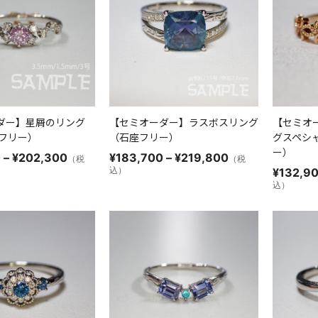
ダー】星屑のリング
【セミオーダー】ラスボスリング
【セミオ
座フリー）
（石座フリー）
グスペシ
ー）
価
価
0
–
¥
202,300
¥
183,700
–
¥
219,800
（税
（税
格
格
込）
¥
132,9
帯:
帯:
込）
¥143,600
¥183,700
–
–
¥202,300
¥219,800