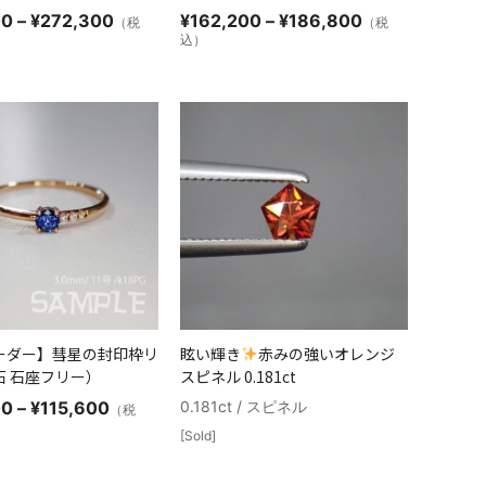
価
価
00
–
¥
272,300
¥
162,200
–
¥
186,800
（税
（税
格
格
込）
帯:
帯:
¥237,000
¥162,200
–
–
¥272,300
¥186,800
ーダー】彗星の封印枠リ
眩い輝き
赤みの強いオレンジ
石 石座フリー）
スピネル 0.181ct
価
00
–
¥
115,600
0.181ct / スピネル
（税
格
[Sold]
帯:
¥102,400
–