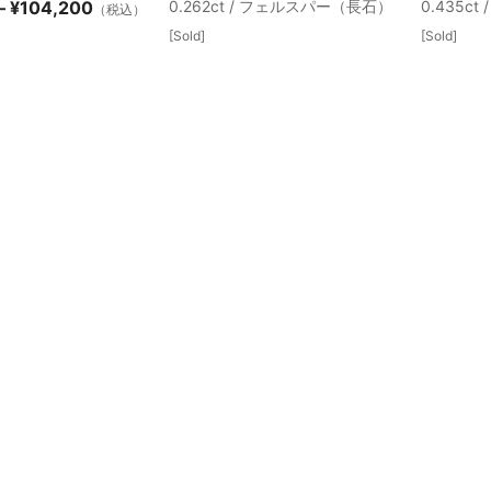
価
–
¥
104,200
0.262ct / フェルスパー（長石）
0.435ct
（税込）
格
[Sold]
[Sold]
帯:
¥90,300
–
¥104,200