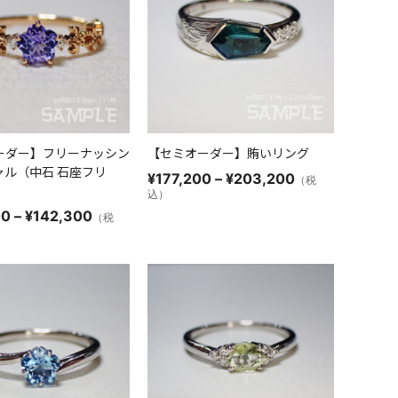
ーダー】フリーナッシン
【セミオーダー】賄いリング
ャル（中石 石座フリ
価
¥
177,200
–
¥
203,200
（税
格
込）
帯:
価
00
–
¥
142,300
（税
¥177,200
格
–
帯:
¥203,200
¥132,900
–
¥142,300