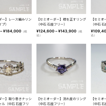
ダー】レース編みリン
【セミオーダー】襟を正すリング
【セミオ
イプ）
（中石 石座フリー）
（中石 
価
価
–
¥
184,000
¥
124,600
–
¥
143,900
¥
109,4
（税
（税
格
格
込）
込）
帯:
帯:
¥131,600
¥124,600
–
–
¥184,000
¥143,900
ダー】取り巻きナッシ
【セミオーダー】流れ星のリング
【セミオ
ャル（中石 石座フリ
（中石 石座フリー）
（中石 