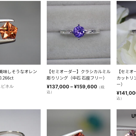
–
–
¥120,300
¥120,300
美味しそうなオレン
【セミオーダー】クラシカルミル
【セミオ
266ct
彫りリング（中石 石座フリー）
カットリ
ー）
価
/ スピネル
¥
137,000
–
¥
159,600
（税
格
込）
¥
141,00
帯:
込）
¥137,000
–
¥159,600