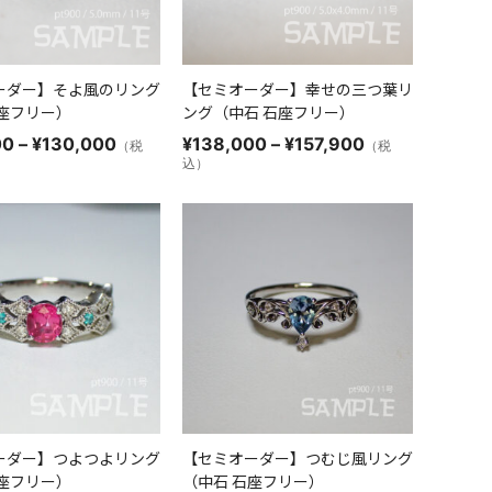
ーダー】そよ風のリング
【セミオーダー】幸せの三つ葉リ
石座フリー）
ング（中石 石座フリー）
価
価
00
–
¥
130,000
¥
138,000
–
¥
157,900
（税
（税
格
格
込）
帯:
帯:
¥109,400
¥138,000
–
–
¥130,000
¥157,900
ーダー】つよつよリング
【セミオーダー】つむじ風リング
石座フリー）
（中石 石座フリー）