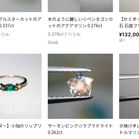
ブルスターカットのア
水のように麗しい☆ペンタゴンカ
【セミオ
337ct
ットのアクアマリン 0.276ct
石 石座フ
 ベリル
0.276ct / ベリル
¥
132,0
込）
[Sold]
ダー】小指のリップリ
サーモンピンク☆ラブラドライト
夕焼けオ
0.262ct
トルマリン 