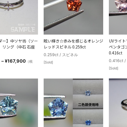
ダー】中ソヤ坊（ソー
眩い輝き☆赤みを感じるオレンジ
UVライ
）リング（中石 石座
レッドスピネル 0.259ct
ペンタゴ
0.416ct
0.259ct / スピネル
価
0
–
¥
167,900
0.416ct
（税
[Sold]
格
[Sold]
帯:
¥146,600
–
¥167,900