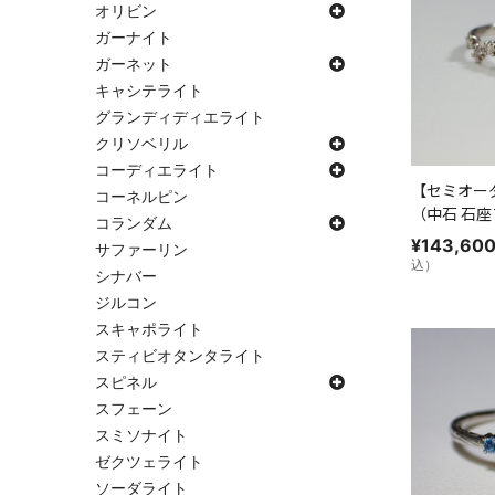
オリビン
ガーナイト
ガーネット
キャシテライト
グランディディエライト
クリソベリル
コーディエライト
【セミオー
コーネルピン
（中石 石
コランダム
¥
143,60
サファーリン
込）
シナバー
ジルコン
スキャポライト
スティビオタンタライト
スピネル
スフェーン
スミソナイト
ゼクツェライト
ソーダライト