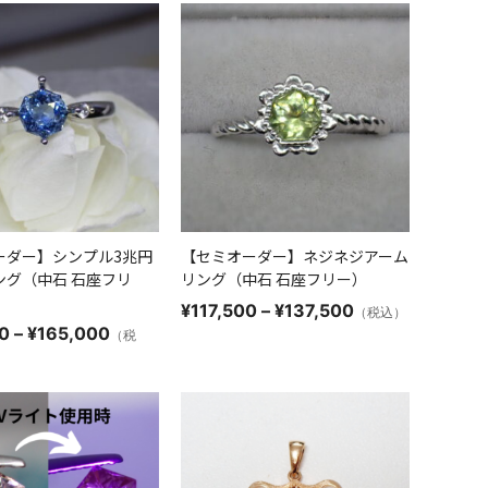
¥115,600
ーダー】シンプル3兆円
【セミオーダー】ネジネジアーム
ング（中石 石座フリ
リング（中石 石座フリー）
価
¥
117,500
–
¥
137,500
（税込）
格
価
0
–
¥
165,000
（税
帯:
格
¥117,500
帯:
–
¥141,000
¥137,500
–
¥165,000