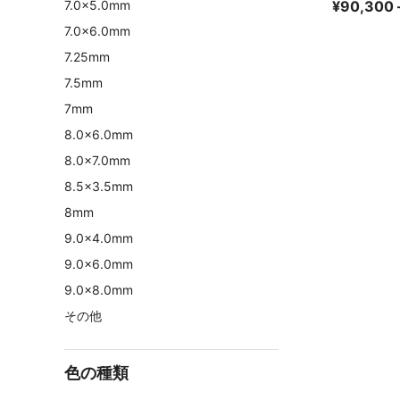
7.0×5.0mm
¥
90,300
7.0×6.0mm
7.25mm
7.5mm
7mm
8.0×6.0mm
8.0×7.0mm
8.5×3.5mm
8mm
9.0×4.0mm
9.0×6.0mm
9.0×8.0mm
その他
色の種類